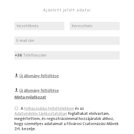
Ajánlott jelölt adatai
+36
Új állomány feltöltése
Új állomány feltöltése
Minta nyilatkozat
A
Felhasználási Feltételekben
és az
Adatvédelmi tájékoztatóban
foglaltakat elolvastam,
megértettem, és regisztrációmmal hozzájárulok ahhoz,
hogy személyes adataimat a
Fővárosi Csatornázási Művek
Zrt.
kezelje.