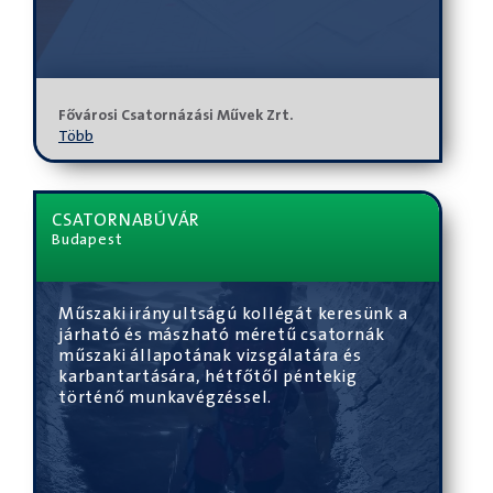
Fővárosi Csatornázási Művek Zrt.
Több
CSATORNABÚVÁR
Budapest
Műszaki irányultságú kollégát keresünk a
járható és mászható méretű csatornák
műszaki állapotának vizsgálatára és
karbantartására, hétfőtől péntekig
történő munkavégzéssel.