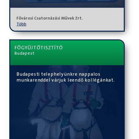
Fővárosi Csatornázási Művek Zrt.
Több
FŐGYŰJTŐTISZTÍTÓ
Budapest
Budapesti telephelyünkre nappalos
munkarenddel várjuk leendő kollégánkat.