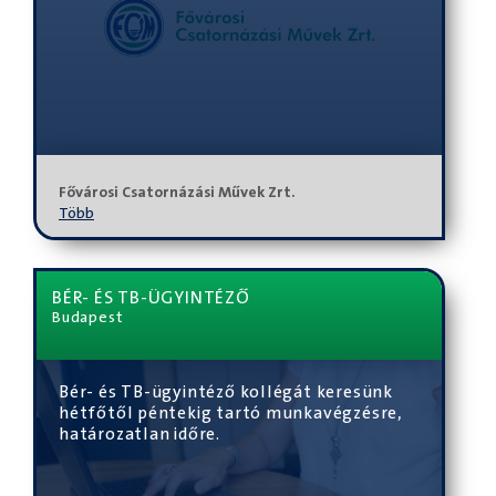
Fővárosi Csatornázási Művek Zrt.
Több
BÉR- ÉS TB-ÜGYINTÉZŐ
Budapest
Bér- és TB-ügyintéző kollégát keresünk
hétfőtől péntekig tartó munkavégzésre,
határozatlan időre.