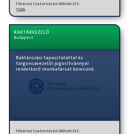
Fővárosi Csatornázási Művek Zrt.
Több
RAKTÁRKEZELŐ
Budapest
Raktározási tapasztalattal és
targoncavezetői jogosítvánnyal
rendelkező munkatársat keresünk.
Fővárosi Csatornázási Művek Zrt.