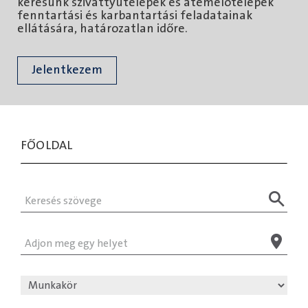
keresünk szivattyútelepek és átemelőtelepek
fenntartási és karbantartási feladatainak
ellátására, határozatlan időre.
Jelentkezem
FŐOLDAL