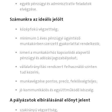
egyéb pénzügyi és adminisztratív feladatok
elvégzése.
Számunkra az ideális jelölt
középfokú végzettség;
minimum 1 éves pénzügyi ügyintéző
munkakörben szerzett gyakorlattal rendelkezik;
ismeri a munkakörhöz kapcsolódó alapvető
pénzügyi és adózási jogszabályokat;
vállalatirányítási rendszert felhasználói szinten
tud kezelni;
munkavégzése pontos, precíz, felelősségteljes;
jó kommunikációs és együttműködő készség.
A pályázatok elbírálásánál előnyt jelent
szakirányú végzettség,