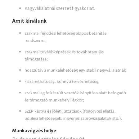
nagyvállalatnál szerzett gyakorlat.
Amit kínálunk
szakmai fejlődési lehetőség alapos betanítási
rendszerrel;
szakmai továbbképzések és továbbtanulás
támogatása;
hosszútávú munkalehetőség egy stabil nagyvállalatnál;
kiszámíthatóság, könnyű tervezhetőség;
szakmailag felkészült vezetők irányítása alatt befogadó
és támogató munkahelyi légkör;
SZÉP kártya és jóléti juttatások (fogorvosi ellátás,
üdülési lehetőségek, ingyenes szűrővizsgálatok stb.).
Munkavégzés helye