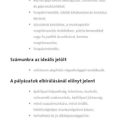
kézi és gépi beton bedolgozás, tömörítés, kézi
és gépi eszközökkel;
forgalmi terelők, táblák kihelyezése és bontása
létráról;
dúcolatok készítése, a munkagödör
megtámasztás érdekében, pátria lemezekkel
vagy fa padlók ácsolásával, keretes
megtámasztás;
forgalomterelés.
Számunkra az ideális jelölt
minimum alapfokú végzettséggel rendelkezik.
A pályázatok elbírálásánál előnyt jelent
építőipari képzettség, kőműves, burkoló,
csőszerelő szakmunkás, építőipari jártasság;
mind csapatmunkára, mind önálló,
felelősségteljes munkavégzésre képes;
terhelhető és jó állóképességgel bír;