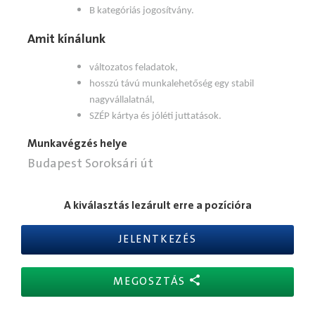
B kategóriás jogosítvány.
Amit kínálunk
változatos feladatok,
hosszú távú munkalehetőség egy stabil
nagyvállalatnál,
SZÉP kártya és jóléti juttatások.
Munkavégzés helye
Budapest Soroksári út
A kiválasztás lezárult erre a pozícióra
JELENTKEZÉS
MEGOSZTÁS