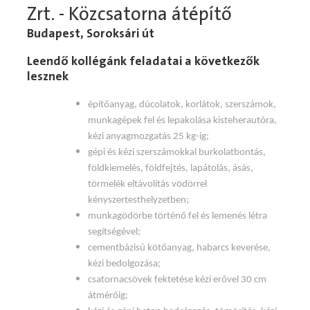
Zrt. - Közcsatorna átépítő
Budapest, Soroksári út
Leendő kollégánk feladatai a következők
lesznek
építőanyag, dúcolatok, korlátok, szerszámok,
munkagépek fel és lepakolása kisteherautóra,
kézi anyagmozgatás 25 kg-ig;
gépi és kézi szerszámokkal burkolatbontás,
földkiemelés, földfejtés, lapátolás, ásás,
törmelék eltávolítás vödörrel
kényszertesthelyzetben;
munkagödörbe történő fel és lemenés létra
segítségével;
cementbázisú kötőanyag, habarcs keverése,
kézi bedolgozása;
csatornacsövek fektetése kézi erővel 30 cm
átmérőig;