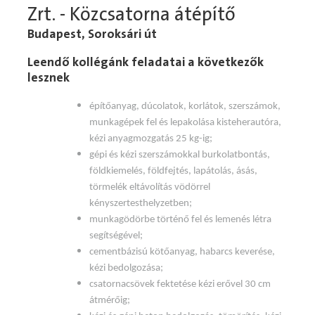
Zrt. - Közcsatorna átépítő
Budapest, Soroksári út
Leendő kollégánk feladatai a következők
lesznek
építőanyag, dúcolatok, korlátok, szerszámok,
munkagépek fel és lepakolása kisteherautóra,
kézi anyagmozgatás 25 kg-ig;
gépi és kézi szerszámokkal burkolatbontás,
földkiemelés, földfejtés, lapátolás, ásás,
törmelék eltávolítás vödörrel
kényszertesthelyzetben;
munkagödörbe történő fel és lemenés létra
segítségével;
cementbázisú kötőanyag, habarcs keverése,
kézi bedolgozása;
csatornacsövek fektetése kézi erővel 30 cm
átmérőig;