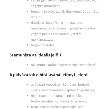
kézi és gépi beton bedolgozás, tömörítés, kézi
és gépi eszközökkel;
forgalmi terelők, táblák kihelyezése és bontása
létráról;
dúcolatok készítése, a munkagödör
megtámasztás érdekében, pátria lemezekkel
vagy fa padlók ácsolásával, keretes
megtámasztás;
forgalomterelés.
Számunkra az ideális jelölt
minimum alapfokú végzettséggel rendelkezik.
A pályázatok elbírálásánál előnyt jelent
építőipari képzettség, kőműves, burkoló,
csőszerelő szakmunkás, építőipari jártasság;
mind csapatmunkára, mind önálló,
felelősségteljes munkavégzésre képes;
terhelhető és jó állóképességgel bír;