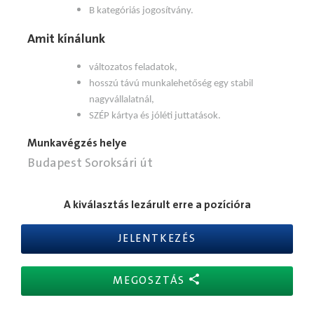
B kategóriás jogosítvány.
Amit kínálunk
változatos feladatok,
hosszú távú munkalehetőség egy stabil
nagyvállalatnál,
SZÉP kártya és jóléti juttatások.
Munkavégzés helye
Budapest Soroksári út
A kiválasztás lezárult erre a pozícióra
JELENTKEZÉS
MEGOSZTÁS