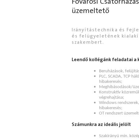
Fővárosi Csatornázás
üzemeltető
Irányítástechnika és Fej
és felügyeletének kialakí
szakembert.
Leendő kollégánk feladatai a
Beruházások, felújítá
PLC, SCADA, TCP háló
hibakeresés;
Meghibásodások/üzemz
Konstruktív közreműk
végrehajtása;
Windows rendszerek,
hibakeresés;
OT rendszert üzemelte
Számunkra az ideális jelölt
Szakirányú min. közép