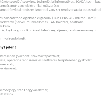
tógép szerelő / szervizes, technológiai informatikus, SCADA technikus,
yengeáramú- vagy elektronikai műszerész;
amatirányítási rendszer ismeretei vagy OT rendszergazda tapasztalatai
s hálózati topológiákban eligazodik (TCP, GPRS, 4G, mikrohullám);
ndszerek (Server, munkaállomás, LAN hálózat), adatbázis
elkezik;
 is, logikus gondolkodással, felelősségteljesen, rendszerezve végzi
ánnyal rendelkezik.
nyt jelent
tetésében gyakorlat, szakmai tapasztalat;
se, operációs rendszerek és szoftverek telepítésében gyakorlat;
ismeretek;
yelvismeret.
tőség egy stabil nagyvállalatnál;
juttatások.