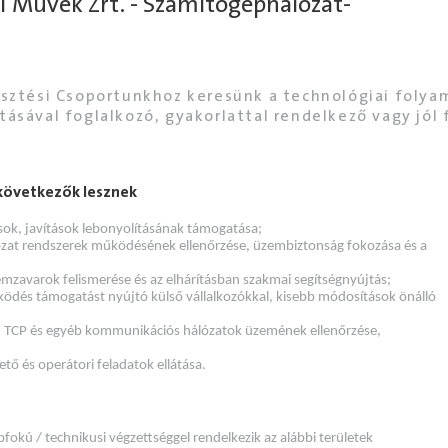
i Művek Zrt. - Számítógéphálózat-
lesztési Csoportunkhoz keresünk a technológiai foly
tásával foglalkozó, gyakorlattal rendelkező vagy jól 
 következők lesznek
sok, javítások lebonyolításának támogatása;
zat rendszerek működésének ellenőrzése, üzembiztonság fokozása és a
avarok felismerése és az elhárításban szakmai segítségnyújtás;
ödés támogatást nyújtó külső vállalkozókkal, kisebb módosítások önálló
 TCP és egyéb kommunikációs hálózatok üzemének ellenőrzése,
tő és operátori feladatok ellátása.
fokú / technikusi végzettséggel rendelkezik az alábbi területek