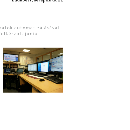
Budapest, Kerepesi út 21
amatok automatizálásával
felkészült junior