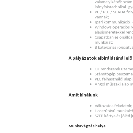
valamelyikéből: számí
irányítástechnikai- g
PC / PLC / SCADA foly
vannak;
Ipari kommunikáció- é
Windows operációs re
alapismeretekkel rend
Csapatban és önállóan
munkáját;
B kategóriás jogosítv
A pályázatok elbírálásánál elő
OT rendszerek üzemel
Számítógép beüzemelé
PLC felhasználói alap
Angol műszaki alap n
Amit kínálunk
Változatos feladatok;
Hosszútávú munkalehe
SZÉP kártya és jóléti 
Munkavégzés helye