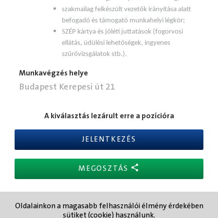
szakmailag felkészült vezetők irányítása alatt
befogadó és támogató munkahelyi légkör;
SZÉP kártya és jóléti juttatások (fogorvosi
ellátás, üdülési lehetőségek, ingyenes
szűrővizsgálatok stb.).
Munkavégzés helye
Budapest Kerepesi út 21
A kiválasztás lezárult erre a pozícióra
JELENTKEZÉS
MEGOSZTÁS
Oldalainkon a magasabb felhasználói élmény érdekében
sütiket (cookie) használunk.