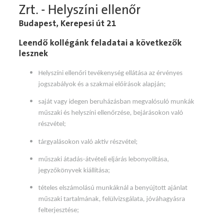
Zrt. - Helyszíni ellenőr
Budapest, Kerepesi út 21
Leendő kollégánk feladatai a következők
lesznek
Helyszíni ellenőri tevékenység ellátása az érvényes
jogszabályok és a szakmai előírások alapján;
saját vagy idegen beruházásban megvalósuló munkák
műszaki és helyszíni ellenőrzése, bejárásokon való
részvétel;
tárgyalásokon való aktív részvétel;
műszaki átadás-átvételi eljárás lebonyolítása,
jegyzőkönyvek kiállítása;
tételes elszámolású munkáknál a benyújtott ajánlat
műszaki tartalmának, felülvizsgálata, jóváhagyásra
felterjesztése;