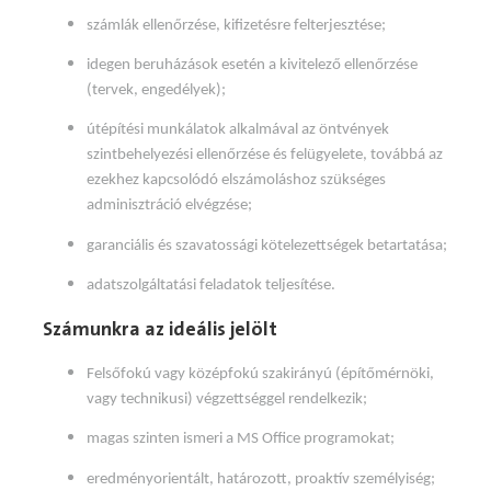
számlák ellenőrzése, kifizetésre felterjesztése;
idegen beruházások esetén a kivitelező ellenőrzése
(tervek, engedélyek);
útépítési munkálatok alkalmával az öntvények
szintbehelyezési ellenőrzése és felügyelete, továbbá az
ezekhez kapcsolódó elszámoláshoz szükséges
adminisztráció elvégzése;
garanciális és szavatossági kötelezettségek betartatása;
adatszolgáltatási feladatok teljesítése.
Számunkra az ideális jelölt
Felsőfokú vagy középfokú szakirányú (építőmérnöki,
vagy technikusi) végzettséggel rendelkezik;
magas szinten ismeri a MS Office programokat;
eredményorientált, határozott, proaktív személyiség;