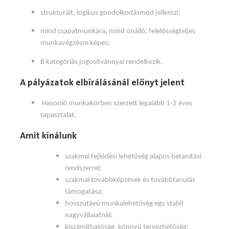
strukturált, logikus gondolkodásmód jellemzi;
mind csapatmunkára, mind önálló, felelősségteljes
munkavégzésre képes;
B kategóriás jogosítvánnyal rendelkezik.
A pályázatok elbírálásánál előnyt jelent
Hasonló munkakörben szerzett legalább 1-2 éves
tapasztalat.
Amit kínálunk
szakmai fejlődési lehetőség alapos betanítási
rendszerrel;
szakmai továbbképzések és továbbtanulás
támogatása;
hosszútávú munkalehetőség egy stabil
nagyvállalatnál;
kiszámíthatóság, könnyű tervezhetőség;