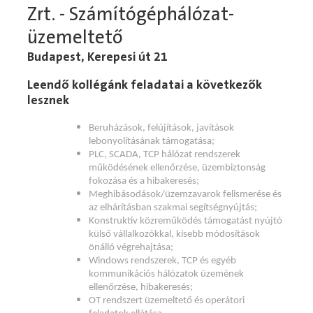
Zrt. - Számítógéphálózat-
üzemeltető
Budapest, Kerepesi út 21
Leendő kollégánk feladatai a következők
lesznek
Beruházások, felújítások, javítások
lebonyolításának támogatása;
PLC, SCADA, TCP hálózat rendszerek
működésének ellenőrzése, üzembiztonság
fokozása és a hibakeresés;
Meghibásodások/üzemzavarok felismerése és
az elhárításban szakmai segítségnyújtás;
Konstruktív közreműködés támogatást nyújtó
külső vállalkozókkal, kisebb módosítások
önálló végrehajtása;
Windows rendszerek, TCP és egyéb
kommunikációs hálózatok üzemének
ellenőrzése, hibakeresés;
OT rendszert üzemeltető és operátori