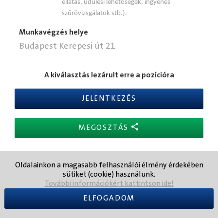
ellátás, üdülési lehetőségek, ingyenes
szűrővizsgálatok stb.).
Munkavégzés helye
Budapest Kerepesi út 21
A kiválasztás lezárult erre a pozícióra
JELENTKEZÉS
MEGOSZTÁS
Oldalainkon a magasabb felhasználói élmény érdekében
sütiket (cookie) használunk.
Adatkezelési tájékoztató
További információkért kattintson ide!
ELFOGADOM
Fővárosi
Hr Portál
Csatornázási Művek Zrt.