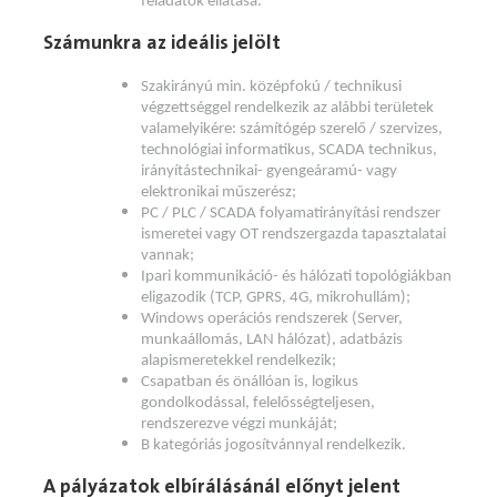
feladatok ellátása.
Számunkra az ideális jelölt
Szakirányú min. középfokú / technikusi
végzettséggel rendelkezik az alábbi területek
valamelyikére: számítógép szerelő / szervizes,
technológiai informatikus, SCADA technikus,
irányítástechnikai- gyengeáramú- vagy
elektronikai műszerész;
PC / PLC / SCADA folyamatirányítási rendszer
ismeretei vagy OT rendszergazda tapasztalatai
vannak;
Ipari kommunikáció- és hálózati topológiákban
eligazodik (TCP, GPRS, 4G, mikrohullám);
Windows operációs rendszerek (Server,
munkaállomás, LAN hálózat), adatbázis
alapismeretekkel rendelkezik;
Csapatban és önállóan is, logikus
gondolkodással, felelősségteljesen,
rendszerezve végzi munkáját;
B kategóriás jogosítvánnyal rendelkezik.
A pályázatok elbírálásánál előnyt jelent