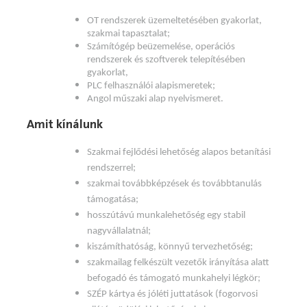
OT rendszerek üzemeltetésében gyakorlat,
szakmai tapasztalat;
Számítógép beüzemelése, operációs
rendszerek és szoftverek telepítésében
gyakorlat,
PLC felhasználói alapismeretek;
Angol műszaki alap nyelvismeret.
Amit kínálunk
Szakmai fejlődési lehetőség alapos betanítási
rendszerrel;
szakmai továbbképzések és továbbtanulás
támogatása;
hosszútávú munkalehetőség egy stabil
nagyvállalatnál;
kiszámíthatóság, könnyű tervezhetőség;
szakmailag felkészült vezetők irányítása alatt
befogadó és támogató munkahelyi légkör;
SZÉP kártya és jóléti juttatások (fogorvosi