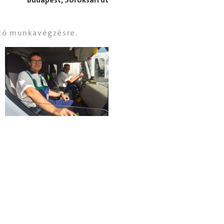
Budapest, Soroksári út
rtó munkavégzésre.