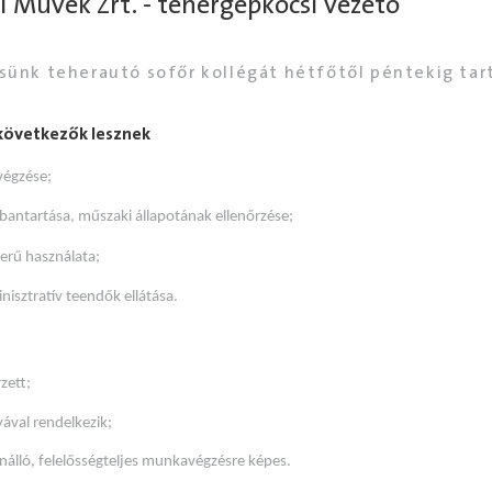
i Művek Zrt. - tehergépkocsi vezető
resünk teherautó sofőr kollégát hétfőtől péntekig ta
 következők lesznek
végzése;
bantartása, műszaki állapotának ellenőrzése;
zerű használata;
inisztratív teendők ellátása.
zett;
yával rendelkezik;
lló, felelősségteljes munkavégzésre képes.