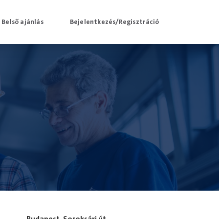
Belső ajánlás
Bejelentkezés/Regisztráció