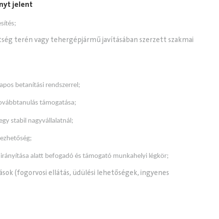
nyt jelent
sítés;
ség terén vagy tehergépjármű javításában szerzett szakmai
apos betanítási rendszerrel;
ovábbtanulás támogatása;
y stabil nagyvállalatnál;
vezhetőség;
 irányítása alatt befogadó és támogató munkahelyi légkör;
tások (fogorvosi ellátás, üdülési lehetőségek, ingyenes