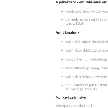
A pályázatok elbírálásánál elő
darukezelő, teherkötöző képe
bármely autós szakképzett
tapasztalat.
Amit kínálunk
szakmai fejlődési lehetőség al
szakmai továbbképzések és t
hosszútávú munkalehetőség eg
kiszámíthatóság, könnyű ter
szakmailag felkészült vezetők
SZÉP kártya és jóléti jutta
szűrővizsgálatok stb).
Munkavégzés helye
Budapest Soroksári út