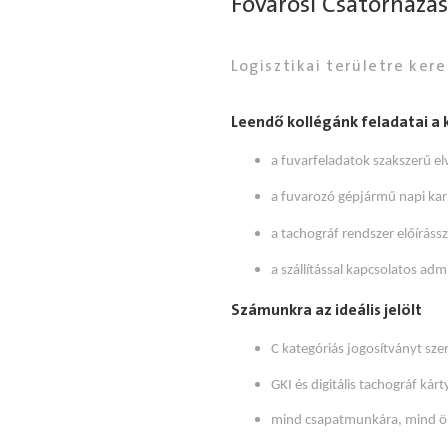
Fővárosi Csatornázás
Logisztikai területre ke
Leendő kollégánk feladatai a
a fuvarfeladatok szakszerű el
a fuvarozó gépjármű napi kar
a tachográf rendszer előíráss
a szállítással kapcsolatos adm
Számunkra az ideális jelölt
C kategóriás jogosítványt szer
GKI és digitális tachográf kárt
mind csapatmunkára, mind öná