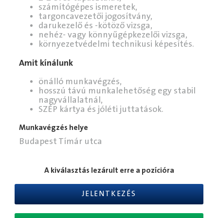
számítógépes ismeretek,
targoncavezetői jogosítvány,
darukezelő és -kötöző vizsga,
nehéz- vagy könnyűgépkezelői vizsga,
környezetvédelmi technikusi képesítés.
Amit kínálunk
önálló munkavégzés,
hosszú távú munkalehetőség egy stabil
nagyvállalatnál,
SZÉP kártya és jóléti juttatások.
Munkavégzés helye
Budapest Tímár utca
A kiválasztás lezárult erre a pozícióra
JELENTKEZÉS