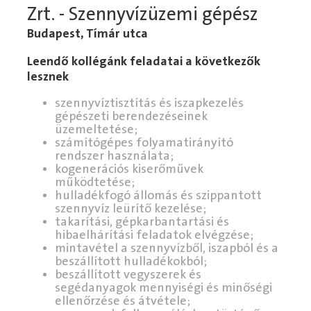
Zrt. - Szennyvízüzemi gépész
Budapest, Tímár utca
Leendő kollégánk feladatai a következők
lesznek
szennyvíztisztítás és iszapkezelés
gépészeti berendezéseinek
üzemeltetése;
számítógépes folyamatirányító
rendszer használata;
kogenerációs kiserőművek
működtetése;
hulladékfogó állomás és szippantott
szennyvíz leürítő kezelése;
takarítási, gépkarbantartási és
hibaelhárítási feladatok elvégzése;
mintavétel a szennyvízből, iszapból és a
beszállított hulladékokból;
beszállított vegyszerek és
segédanyagok mennyiségi és minőségi
ellenőrzése és átvétele;