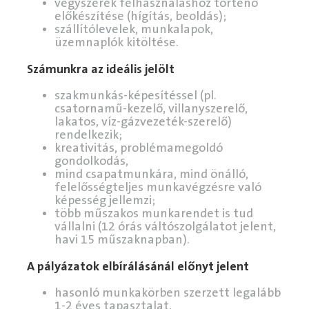
vegyszerek felhasználáshoz történő
előkészítése (hígítás, beoldás);
szállítólevelek, munkalapok,
üzemnaplók kitöltése.
Számunkra az ideális jelölt
szakmunkás-képesítéssel (pl.
csatornamű-kezelő, villanyszerelő,
lakatos, víz-gázvezeték-szerelő)
rendelkezik;
kreativitás, problémamegoldó
gondolkodás,
mind csapatmunkára, mind önálló,
felelősségteljes munkavégzésre való
képesség jellemzi;
több műszakos munkarendet is tud
vállalni (12 órás váltószolgálatot jelent,
havi 15 műszaknapban).
A pályázatok elbírálásánál előnyt jelent
hasonló munkakörben szerzett legalább
1-2 éves tapasztalat,