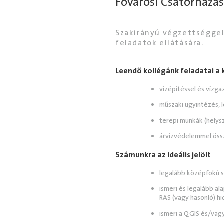
Fővárosi Csatornázás
Szakirányú végzettséggel
feladatok ellátására.
Leendő kollégánk feladatai a
vízépítéssel és vízga
műszaki ügyintézés, l
terepi munkák (helys
árvízvédelemmel öss
Számunkra az ideális jelölt
legalább középfokú s
ismeri és legalább a
RAS (vagy hasonló) h
ismeri a QGIS és/vagy