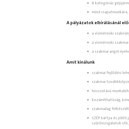
B kategóriás gépjárm
mind csapatmunkára, 
A pályázatok elbírálásánál elő
a vízmérnöki szakirá
a vízmérnöki szakmai
a szakmai angol nyel
Amit kínálunk
szakmai fejlődési leh
szakmai továbbképzé
hosszútávú munkalehe
kiszámíthatóság, kö
szakmailag felkészül
SZÉP kártya és jóléti
szűrővizsgálatok stb.