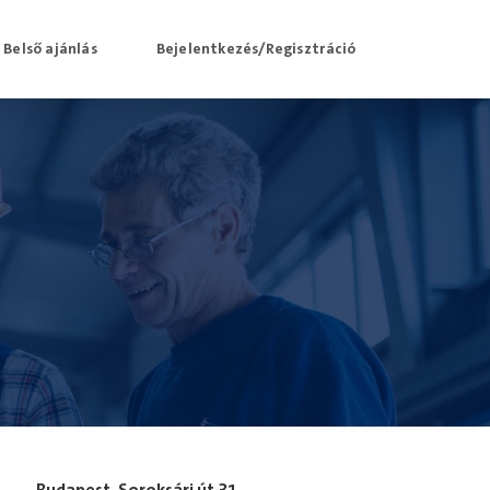
Belső ajánlás
Bejelentkezés/Regisztráció