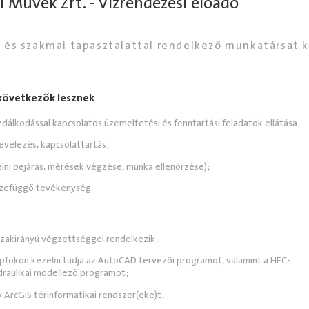
i Művek Zrt. - Vízrendezési előadó
 és szakmai tapasztalattal rendelkező munkatársat 
 következők lesznek
zdálkodással kapcsolatos üzemeltetési és fenntartási feladatok ellátása;
evelezés, kapcsolattartás;
zíni bejárás, mérések végzése, munka ellenőrzése);
zefüggő tevékenység.
zakirányú végzettséggel rendelkezik;
lapfokon kezelni tudja az AutoCAD tervezői programot, valamint a HEC-
idraulikai modellező programot;
 ArcGIS térinformatikai rendszer(eke)t;