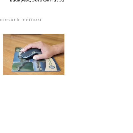
Budapest, Soroksári út 31
keresünk mérnöki