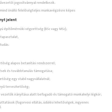
űvezetői jogosítvánnyal rendelkezik.
mind önálló felelőségteljes munkavégzésre képes
nyt jelent
nyú építőmérnöki végzettség (BSc vagy MSc),
 tapasztalat,
vtudás.
etőség alapos betanítási rendszerrel;
sek és továbbtanulás támogatása;
tőség egy stabil nagyvállalatnál;
nnyű tervezhetőség;
t vezetők irányítása alatt befogadó és támogató munkahelyi légkör;
 juttatások (fogorvosi ellátás, üdülési lehetőségek, ingyenes
).