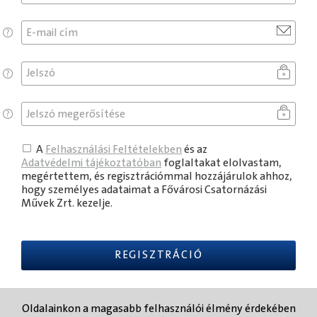
E-
mail
Jelszó
Jelszó
megerősítése
A
Felhasználási Feltételekben
és az
Adatvédelmi tájékoztatóban
foglaltakat elolvastam,
megértettem, és regisztrációmmal hozzájárulok ahhoz,
hogy személyes adataimat a
Fővárosi Csatornázási
Művek Zrt.
kezelje.
REGISZTRÁCIÓ
Hiba
Oldalainkon a magasabb felhasználói élmény érdekében
történt