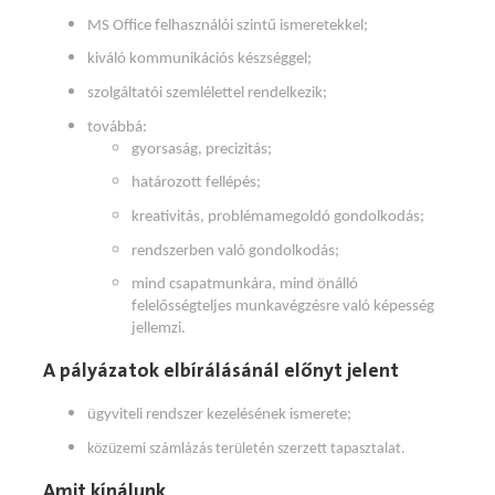
MS Office felhasználói szintű ismeretekkel;
kiváló kommunikációs készséggel;
szolgáltatói szemlélettel rendelkezik;
továbbá:
gyorsaság, precizitás;
határozott fellépés;
kreativitás, problémamegoldó gondolkodás;
rendszerben való gondolkodás;
mind csapatmunkára, mind önálló
felelősségteljes munkavégzésre való képesség
jellemzi.
A pályázatok elbírálásánál előnyt jelent
ügyviteli rendszer kezelésének ismerete;
közüzemi számlázás területén szerzett tapasztalat.
Amit kínálunk