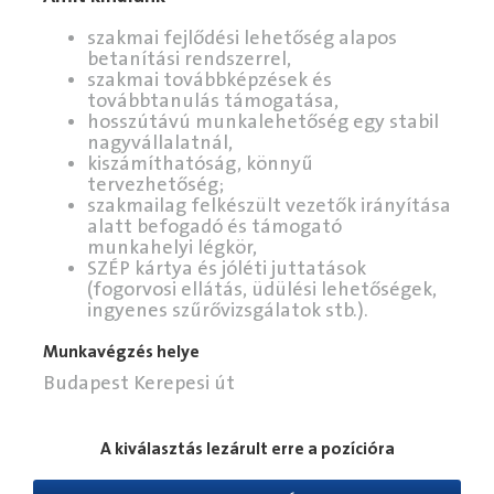
szakmai fejlődési lehetőség alapos
betanítási rendszerrel,
szakmai továbbképzések és
továbbtanulás támogatása,
hosszútávú munkalehetőség egy stabil
nagyvállalatnál,
kiszámíthatóság, könnyű
tervezhetőség;
szakmailag felkészült vezetők irányítása
alatt befogadó és támogató
munkahelyi légkör,
SZÉP kártya és jóléti juttatások
(fogorvosi ellátás, üdülési lehetőségek,
ingyenes szűrővizsgálatok stb.).
Munkavégzés helye
Budapest Kerepesi út
A kiválasztás lezárult erre a pozícióra